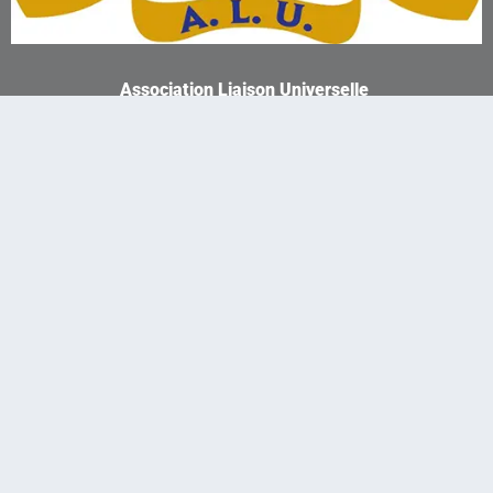
Association Liaison Universelle
Burkina Faso
Réseaux sociaux
© 2024-
Association Liaison Universelle
All rights reserved