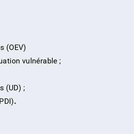
es (OEV)
uation vulnérable ;
 (UD) ;
PDI)
.