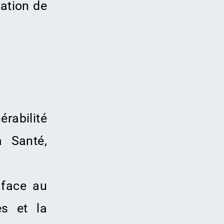
uation de
érabilité
 Santé,
 face au
es et la