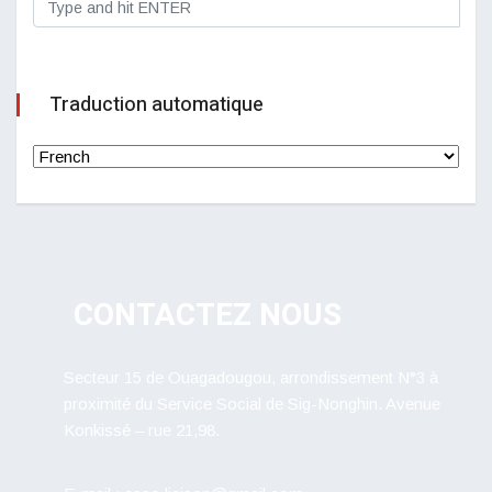
Traduction automatique
CONTACTEZ NOUS
Secteur 15 de Ouagadougou, arrondissement N°3 à
proximité du Service Social de Sig-Nonghin. Avenue
Konkissé – rue 21,98.