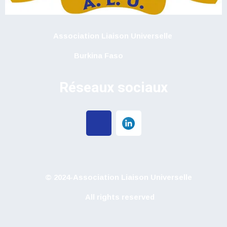
Association Liaison Universelle
Burkina Faso
Réseaux sociaux
© 2024-
Association Liaison Universelle
All rights reserved